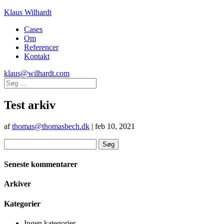
Klaus Wilhardt
Cases
Om
Referencer
Kontakt
klaus@wilhardt.com
Test arkiv
af
thomas@thomasbech.dk
|
feb 10, 2021
Søg
efter:
Seneste kommentarer
Arkiver
Kategorier
Ingen kategorier