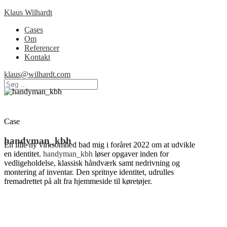
Klaus Wilhardt
Cases
Om
Referencer
Kontakt
klaus@wilhardt.com
Case
handyman_kbh
En lille ny virksomhed bad mig i foråret 2022 om at udvikle
en identitet.
handyman_kbh
løser opgaver inden for
vedligeholdelse, klassisk håndværk samt nedrivning og
montering af inventar. Den spritnye identitet, udrulles
fremadrettet på alt fra hjemmeside til køretøjer.