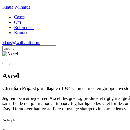
Klaus Wilhardt
Cases
Om
Referencer
Kontakt
klaus@wilhardt.com
Case
Axcel
Christian Frigast
grundlagde i 1994 sammen med en gruppe investor
Jeg har i samarbejde med Axcel designet og produceret rigtig mange å
samarbejde der går mange år tilbage. Jeg har ligeledes stået for desig
Day
. Derudover har jeg ad flere omgange skærpet virksomhedens visue
Arbejde