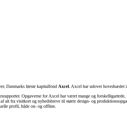
er, Danmarks første kapitalfond
Axcel
. Axcel har udover hovedsædet 
rsrapporter. Opgaverne for Axcel har været mange og forskelligartede,
n af alt fra visitkort og nyhedsbreve til større design- og produktionsop
lle profil, både on- og offline.