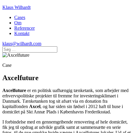
Klaus Wilhardt
Cases
Om
Referencer
Kontakt
klaus@wilhardt.com
Case
Axcelfuture
Axcelfuture
er en politisk uafhængig tænketank, som arbejder med
erhvervspolitiske projekter til fremme for investeringsklimaet i
Danmark. Tænketanken tog sit afsæt via en donation fra
kapitalfonden
Axcel
, og har siden sin fødsel i 2012 haft til huse i
domicilet på Skt Annæ Plads i Københavns Frederiksstad.
I forbindelse med en gennemgribende renovering af hele domicilet,
fik jeg til opdrag at udvikle grafik samt at sammensætte en serie
fotos, til de nye smukke hvide vægge i Axcelfutures lokaler. Ud af et