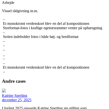
Arbejde
Visuel rådgivning m.m.
–
Et monokromt verdenskort blev en del af kompositionen
Storformat-fotos i kraftige egetræsrammer venter på ophængning
–
Serien indeholder fotos i både høj- og bredformat
–
–
–
_
–
–
Et monokromt verdenskort blev en del af kompositionen
–
Andre cases
Katrine Sperling
december 25, 2025
I foråret 2025 opsagde Katrine Sperling sin stilling som