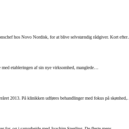
onschef hos Novo Nordisk, for at blive selvstændig rådgiver. Kort efte
lse med etableringen af sin nye virksomhed, manglede…
fteråret 2013. På klinikken udføres behandlinger med fokus på skønhed
ver for, og i samarbejde med Joachim Sperling. De fleste mens…