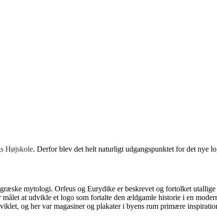
s Højskole
. Derfor blev det helt naturligt udgangspunktet for det nye lo
ræske mytologi. Orfeus og Eurydike er beskrevet og fortolket utallige ga
ar målet at udvikle et logo som fortalte den ældgamle historie i en mod
dviklet, og her var magasiner og plakater i byens rum primære inspiratio