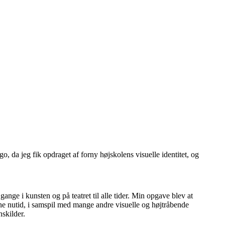
go, da jeg fik opdraget af forny højskolens visuelle identitet, og
nge i kunsten og på teatret til alle tider. Min opgave blev at
erne nutid, i samspil med mange andre visuelle og højtråbende
nskilder.