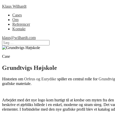
Klaus Wilhardt
Cases
Om
Referencer
Kontakt
klaus@wilhardt.com
Case
Grundtvigs Højskole
Historien om
Orfeus og Eurydike
spiller en central rolle for
Grundtvig
grafiske materiale.
Arbejdet med det nye logo kom hurtigt til at kredse om myten fra den g
beskrive et øjebliks billede i en enkel, moderne og stram streg. Det v
elementer. I forbindelse med den nye grafiske profil blev et katalog u